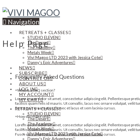
Navigation
RETREATS + CLASSES
STUDIO ELEVEN
Help Page
The Desert
The Academy
Metals Week
Vivi Magoo LTD 2023 with Jessica Cote
Danny’s Epic Adventures
NEWS
SUBSCRIBE
Frequently Asked Questions
CONTACT US
ABOUT US
LOG IN
What is a FAQ section?
MY ACCOUNT
Lorem ipsum dolor sit amet, consectetur adipiscing elit. Pellentesque pretium
MY CART
facilisis quam felis id mauris. Ut convallis, lacus nec ornare volutpat, velit 
Fusce quis urna metus. Donec et lacus et sem lacinia cursus.
RETREATS + CLASSES
STUDIO ELEVEN
How do I make one?
The Desert
The Academy
Lorem ipsum dolor sit amet, consectetur adipiscing elit. Pellentesque pretium
Metals Week
facilisis quam felis id mauris. Ut convallis, lacus nec ornare volutpat, velit 
Vivi Magoo LTD 2023 with Jessica Cote
Fusce quis urna metus. Donec et lacus et sem lacinia cursus.
Danny’s Epic Adventures