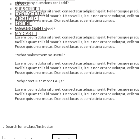
How many questions can I add?
NEWS
SUBSCRIBE
Lorem ipsum dolor sit amet, consectetur adipiscing elit. Pellentesque pretium
CONTACT US
facilisis quam felis id mauris. Ut convallis, lacus nec ornare volutpat, velit 
ABOUT US
Fusce quis urna metus. Donec et lacus et sem lacinia cursus.
LOG IN
MY ACCOUNT
Why are FAQs so cool?
MY CART
Lorem ipsum dolor sit amet, consectetur adipiscing elit. Pellentesque pretium
facilisis quam felis id mauris. Ut convallis, lacus nec ornare volutpat, velit 
Fusce quis urna metus. Donec et lacus et sem lacinia cursus.
What makes them so useful?
Lorem ipsum dolor sit amet, consectetur adipiscing elit. Pellentesque pretium
facilisis quam felis id mauris. Ut convallis, lacus nec ornare volutpat, velit 
Fusce quis urna metus. Donec et lacus et sem lacinia cursus.
Why don't I use more FAQs?
Lorem ipsum dolor sit amet, consectetur adipiscing elit. Pellentesque pretium
facilisis quam felis id mauris. Ut convallis, lacus nec ornare volutpat, velit 
Fusce quis urna metus. Donec et lacus et sem lacinia cursus.
Search for a Class/Instructor
Search