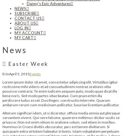
Danny’s Epic Adventures
NEWS
SUBSCRIBE
CONTACT US
ABOUT US
LOG IN
MY ACCOUNT
MY CART
News
Easter Week
Erin
April 5, 2015
Events
Lorem ipsum dolor sit amet, consectetur adipiscing elit. Virtutibus igitur
rectissime mihi videris et ad consuetudinem nostrae orationis vitia
posuisse contraria. Te enim iudicem aequum puto, modo quae dicat ille
bene noris. Sint modo partes vitae beatae. Cum praesertim illa
perdiscere ludus esset. Duo Reges: constructio interrete. Quarum
ambarum rerum cum medicinam pollicetur, luxuriae licentiam pollicetur.
Alterum significari idem, ut si diceretur, officia media omnia aut pleraque
servantem vivere. Qui-vere falsone, quaerere mittimus-dicitur oculis se
privasse; Non est enim vitium in oratione solum, sed etiam in moribus.
Nummus in Croesi divitiis obscuratur, pars est tamen divitiarum. Si
quicquam extra virtutem habeatur in bonis. Istam voluptatem perpetuam
quis potest praestare sapienti? Nam ante Aristippus, et ille melius. Laboro